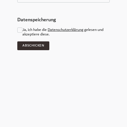
Datenspeicherung
Ja, ich habe die
Datenschutzerklärung
gelesen und
akzeptiere diese.
Wir helfen euch gerne weiter.
Den Bewerbungsprozess startet ihr ganz einfach hier
online oder ruft uns an! Bei Fragen wendet euch an
Isabel Stoklasa
in der Personalabteilung.